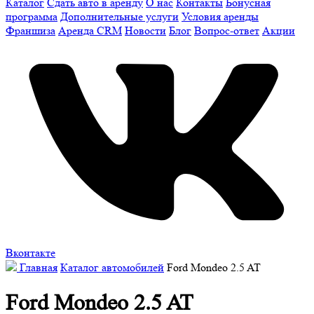
Каталог
Сдать авто в аренду
О нас
Контакты
Бонусная
программа
Дополнительные услуги
Условия аренды
Франшиза
Аренда CRM
Новости
Блог
Вопрос-ответ
Акции
Вконтакте
Главная
Каталог автомобилей
Ford Mondeo 2.5 AT
Ford Mondeo 2.5 AT