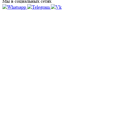
Мы в социальных сетях
А
Адлер
Альметьевск
Апрелевка
Архангельск
В
Великий Новгород
Внуково
Воткинск
Г
Глазов
Д