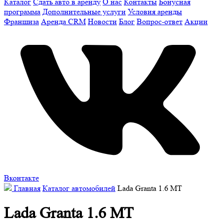
Каталог
Сдать авто в аренду
О нас
Контакты
Бонусная
программа
Дополнительные услуги
Условия аренды
Франшиза
Аренда CRM
Новости
Блог
Вопрос-ответ
Акции
Вконтакте
Главная
Каталог автомобилей
Lada Granta 1.6 MT
Lada Granta 1.6 MT